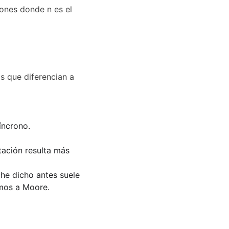
iones donde n es el 
s que diferencian a 
íncrono.
ación resulta más 
e dicho antes suele 
emos a Moore.