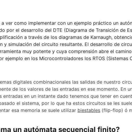
 a ver como implementar con un ejemplo práctico un autóma
o por el desarrollo del DTE (Diagrama de Transición de Es
mplificación a través de los diagramas de Karnaugh, obtenci
 y simulación del circuito resultante. El desarrollo de cir
erramienta muy potente y cuya comprensión abre el camino 
or ejemplo en los Microcontroladores los RTOS (Sistemas 
stemas digitales combinacionales las salidas de nuestro cir
nte de los valores de las entradas en ese momento. En un
s entradas en un instante dado tenemos que tener en cuent
pasado el sistema, por lo que ha estos circuitos se les suel
tar esa memoria se suele utilizar 
biestables
 (flip-flop) ó
lama un autómata secuencial finito?