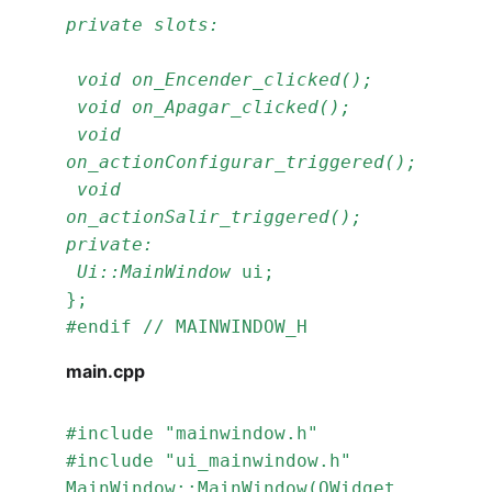
private slots:
 void on_Encender_clicked();
 void on_Apagar_clicked();
 void 
on_actionConfigurar_triggered();
 void 
on_actionSalir_triggered();
private:
 Ui::MainWindow 
ui;
};
#endif // MAINWINDOW_H
main.cpp
#include "mainwindow.h"
#include "ui_mainwindow.h"
MainWindow::MainWindow(QWidget 