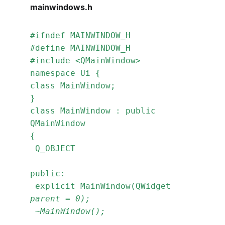
mainwindows.h
#ifndef MAINWINDOW_H
#define MAINWINDOW_H
#include <QMainWindow>
namespace Ui {
class MainWindow;
}
class MainWindow : public 
QMainWindow
{
 Q_OBJECT
public:
 explicit MainWindow(QWidget 
parent = 0);
 ~MainWindow();