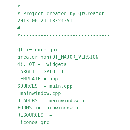
#
# Project created by QtCreator 
2013-06-29T18:24:51
#
#-------------------------------
------------------
QT += core gui
greaterThan(QT_MAJOR_VERSION, 
4): QT += widgets
TARGET = GPIO__1
TEMPLATE = app
SOURCES += main.cpp
 mainwindow.cpp
HEADERS += mainwindow.h
FORMS += mainwindow.ui
RESOURCES += 
 iconos.qrc