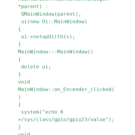
*parent) :
 QMainWindow(parent),
 ui(new Ui::MainWindow)
{
 ui->setupUi(this);
}
MainWindow::~MainWindow()
{
 delete ui;
}
void 
MainWindow::on_Encender_clicked(
)
{
 system("echo 0 
>/sys/class/gpio/gpio23/value");
}
void 