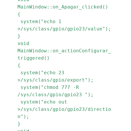
MainWindow::on_Apagar_clicked()
{
 system("echo 1 
>/sys/class/gpio/gpio23/value");
}
void 
MainWindow::on_actionConfigurar_
triggered()
{
 system("echo 23 
>/sys/class/gpio/export");
 system("chmod 777 -R 
/sys/class/gpio/gpio23 ");
 system("echo out 
>/sys/class/gpio/gpio23/directio
n");
}